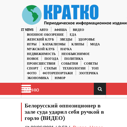
IT NEWS
АВТО
АФИША
ВИДЕО
ВОЕННОЕ ОБОЗРЕНИЕ
ЕДА
ЖЕНСКИЙ КЛУБ
ЗВЕЗДЫ
ЗДОРОВЬЕ
ИГРЫ
КАТАКЛИЗМЫ
КЛИПЫ
МОДА
МУЖСКОЙ КЛУБ
НАУКА
НЕДВИЖИМОСТЬ
НЕОБЪЯСНИМОЕ
НОВОЕ
ПОГОДА
ПОЛИТИКА
ПРОИСШЕСТВИЯ
СОБЫТИЯ
СОВЕТЫ
СПОРТ
СТАТЬИ
ТЕХНОЛОГИИ
ТОП
ФОТО
ФОТОРЕПОРТАЖИ
ЭЗОТЕРИКА
ЭКОНОМИКА
ЮМОР
Меню
Белорусский оппозиционер в
зале суда ударил себя ручкой в ​​
горло (ВИДЕО)