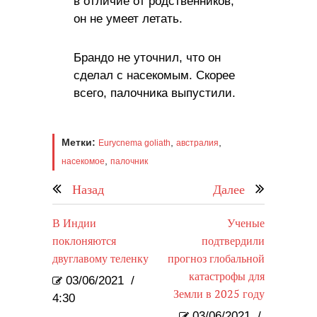
в отличие от родственников,
он не умеет летать.
Брандо не уточнил, что он
сделал с насекомым. Скорее
всего, палочника выпустили.
Метки:
,
,
Eurycnema goliath
австралия
,
насекомое
палочник
Назад
Далее
В Индии
Ученые
поклоняются
подтвердили
двуглавому теленку
прогноз глобальной
катастрофы для
03/06/2021
/
Земли в 2025 году
4:30
03/06/2021
/