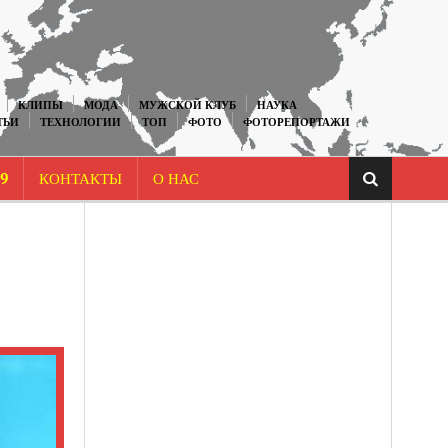
КЛИПЫ
МОДА
МУЖСКОЙ КЛУБ
НАУКА
ТЬИ
ТЕХНОЛОГИИ
ТОП
ФОТО
ФОТОРЕПОРТАЖИ
9
КОНТАКТЫ
О НАС