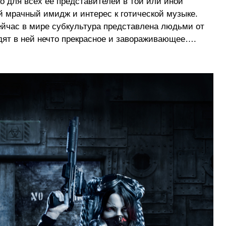
о для всех её представителей в той или иной
 мрачный имидж и интерес к готической музыке.
йчас в мире субкультура представлена людьми от
одят в ней нечто прекрасное и завораживающее….