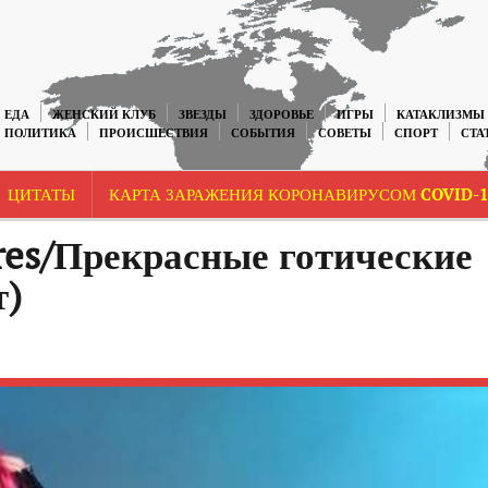
ЕДА
ЖЕНСКИЙ КЛУБ
ЗВЕЗДЫ
ЗДОРОВЬЕ
ИГРЫ
КАТАКЛИЗМЫ
ПОЛИТИКА
ПРОИСШЕСТВИЯ
СОБЫТИЯ
СОВЕТЫ
СПОРТ
СТА
ЦИТАТЫ
КАРТА ЗАРАЖЕНИЯ КОРОНАВИРУСОМ COVID-1
ures/Прекрасные готические
т)