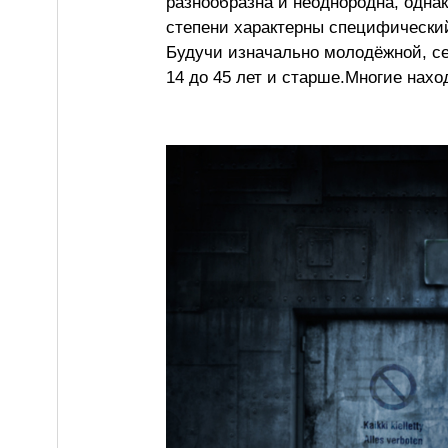
разнообразна и неоднородна, однак
степени характерны специфический
Будучи изначально молодёжной, се
14 до 45 лет и старше.Многие нах