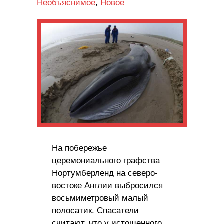
Необъяснимое
,
Новое
На побережье
церемониального графства
Нортумберленд на северо-
востоке Англии выбросился
восьмиметровый малый
полосатик. Спасатели
считают, что у истощенного