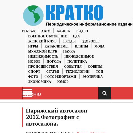
IT NEWS
АВТО
АФИША
ВИДЕО
ВОЕННОЕ ОБОЗРЕНИЕ
ЕДА
ЖЕНСКИЙ КЛУБ
ЗВЕЗДЫ
ЗДОРОВЬЕ
ИГРЫ
КАТАКЛИЗМЫ
КЛИПЫ
МОДА
МУЖСКОЙ КЛУБ
НАУКА
НЕДВИЖИМОСТЬ
НЕОБЪЯСНИМОЕ
НОВОЕ
ПОГОДА
ПОЛИТИКА
ПРОИСШЕСТВИЯ
СОБЫТИЯ
СОВЕТЫ
СПОРТ
СТАТЬИ
ТЕХНОЛОГИИ
ТОП
ФОТО
ФОТОРЕПОРТАЖИ
ЭЗОТЕРИКА
ЭКОНОМИКА
ЮМОР
Меню
Парижский автосалон
2012.Фотографии с
автосалона.