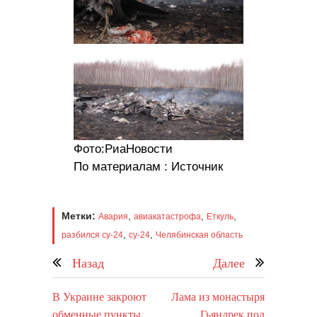
Фото:РиаНовости
По материалам : Источник
Метки:
,
,
,
Авария
авиакатастрофа
Еткуль
,
,
разбился су-24
су-24
Челябинская область
Назад
Далее
В Украине закроют
Лама из монастыря
обменные пункты
Гьяндрек под