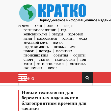
IT NEWS
АВТО
АФИША
ВИДЕО
ВОЕННОЕ ОБОЗРЕНИЕ
ЕДА
ЖЕНСКИЙ КЛУБ
ЗВЕЗДЫ
ЗДОРОВЬЕ
ИГРЫ
КАТАКЛИЗМЫ
КЛИПЫ
МОДА
МУЖСКОЙ КЛУБ
НАУКА
НЕДВИЖИМОСТЬ
НЕОБЪЯСНИМОЕ
НОВОЕ
ПОГОДА
ПОЛИТИКА
ПРОИСШЕСТВИЯ
СОБЫТИЯ
СОВЕТЫ
СПОРТ
СТАТЬИ
ТЕХНОЛОГИИ
ТОП
ФОТО
ФОТОРЕПОРТАЖИ
ЭЗОТЕРИКА
ЭКОНОМИКА
ЮМОР
Меню
Новые технологии для
беременных подскажут о
благоприятном времени для
зачатия