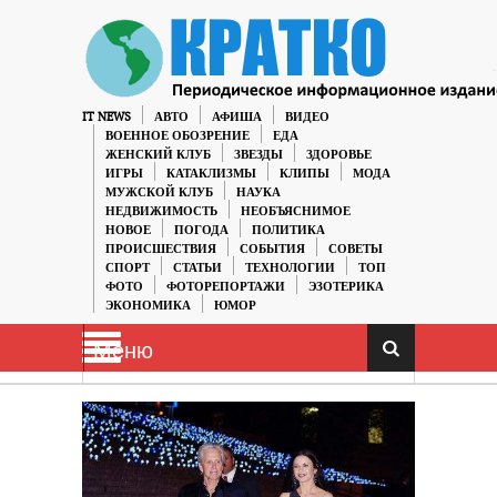
IT NEWS
АВТО
АФИША
ВИДЕО
ВОЕННОЕ ОБОЗРЕНИЕ
ЕДА
ЖЕНСКИЙ КЛУБ
ЗВЕЗДЫ
ЗДОРОВЬЕ
ИГРЫ
КАТАКЛИЗМЫ
КЛИПЫ
МОДА
МУЖСКОЙ КЛУБ
НАУКА
НЕДВИЖИМОСТЬ
НЕОБЪЯСНИМОЕ
НОВОЕ
ПОГОДА
ПОЛИТИКА
ПРОИСШЕСТВИЯ
СОБЫТИЯ
СОВЕТЫ
СПОРТ
СТАТЬИ
ТЕХНОЛОГИИ
ТОП
ФОТО
ФОТОРЕПОРТАЖИ
ЭЗОТЕРИКА
ЭКОНОМИКА
ЮМОР
Меню