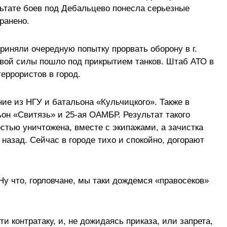
льтате боев под Дебальцево понесла серьезные
ранено.
риняли очередную попытку прорвать оборону в г.
ивой силы пошло под прикрытием танков. Штаб АТО в
еррористов в город.
е из НГУ и батальона «Кульчицкого». Также в
он «Свитязь» и 25-ая ОАМБР. Результат такого
стью уничтожена, вместе с экипажами, а зачистка
назад. Сейчас в городе тихо и спокойно, догорают
у что, горловчане, мы таки дождемся «правосеков»
и контратаку, и, не дожидаясь приказа, или запрета,