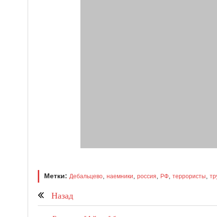
Метки:
,
,
,
,
,
Дебальцево
наемники
россия
РФ
террористы
тр
Назад