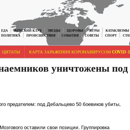
ЕДА
ЖЕНСКИЙ КЛУБ
ЗВЕЗДЫ
ЗДОРОВЬЕ
ИГРЫ
КАТАКЛИЗМЫ
ПОЛИТИКА
ПРОИСШЕСТВИЯ
СОБЫТИЯ
СОВЕТЫ
СПОРТ
СТА
ЦИТАТЫ
КАРТА ЗАРАЖЕНИЯ КОРОНАВИРУСОМ COVID-1
 наемников уничтожены под
го предателем: под Дебальцево 50 боевиков убиты,
Мозгового оставили свои позиции. Группировка