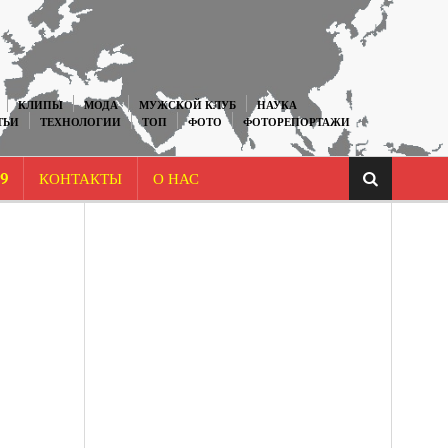
КЛИПЫ
МОДА
МУЖСКОЙ КЛУБ
НАУКА
ТЬИ
ТЕХНОЛОГИИ
ТОП
ФОТО
ФОТОРЕПОРТАЖИ
9
КОНТАКТЫ
О НАС