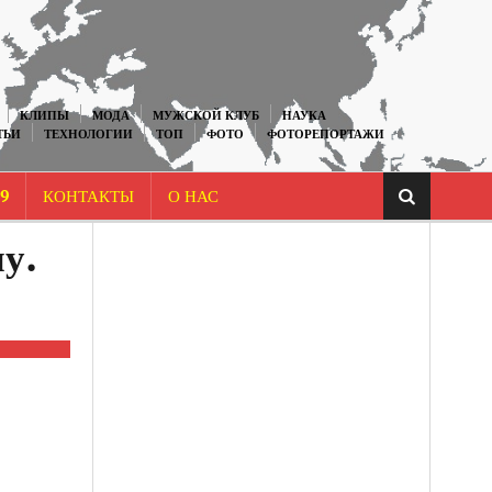
КЛИПЫ
МОДА
МУЖСКОЙ КЛУБ
НАУКА
ТЬИ
ТЕХНОЛОГИИ
ТОП
ФОТО
ФОТОРЕПОРТАЖИ
9
КОНТАКТЫ
О НАС
у.