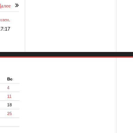
алее
илен.
7:17
б
Вс
4
11
18
25