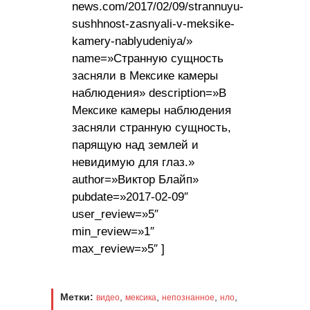
news.com/2017/02/09/strannuyu-
sushhnost-zasnyali-v-meksike-
kamery-nablyudeniya/»
name=»Странную сущность
засняли в Мексике камеры
наблюдения» description=»В
Мексике камеры наблюдения
засняли странную сущность,
парящую над землей и
невидимую для глаз.»
author=»Виктор Блайп»
pubdate=»2017-02-09″
user_review=»5″
min_review=»1″
max_review=»5″ ]
Метки:
,
,
,
,
видео
мексика
непознанное
нло