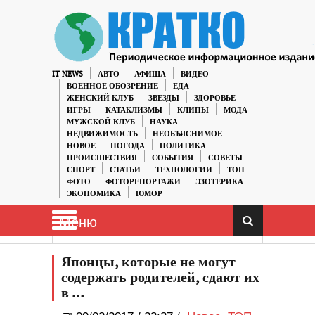
IT NEWS
АВТО
АФИША
ВИДЕО
ВОЕННОЕ ОБОЗРЕНИЕ
ЕДА
ЖЕНСКИЙ КЛУБ
ЗВЕЗДЫ
ЗДОРОВЬЕ
ИГРЫ
КАТАКЛИЗМЫ
КЛИПЫ
МОДА
МУЖСКОЙ КЛУБ
НАУКА
НЕДВИЖИМОСТЬ
НЕОБЪЯСНИМОЕ
НОВОЕ
ПОГОДА
ПОЛИТИКА
ПРОИСШЕСТВИЯ
СОБЫТИЯ
СОВЕТЫ
СПОРТ
СТАТЬИ
ТЕХНОЛОГИИ
ТОП
ФОТО
ФОТОРЕПОРТАЖИ
ЭЗОТЕРИКА
ЭКОНОМИКА
ЮМОР
Меню
Японцы, которые не могут
содержать родителей, сдают их
в …