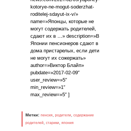
kotorye-ne-mogut-soderzhat-
roditelej-sdayut-ix-v/»
name=»Японцы, которые не
могут содержать родителей,
сдают их в …» description=»В
Японии пенсионеров сдают в
дома пристарелых, если дети
не могут их сожержать»
author=»Виктор Блайп»
pubdate=»2017-02-09″
user_review=»5″
min_review=»1″
max_review=»5″ ]
Метки:
,
,
пенсия
родители
содержание
,
,
родителей
старики
япония