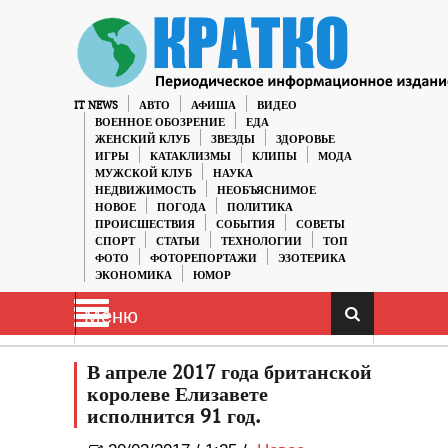
IT NEWS
АВТО
АФИША
ВИДЕО
ВОЕННОЕ ОБОЗРЕНИЕ
ЕДА
ЖЕНСКИЙ КЛУБ
ЗВЕЗДЫ
ЗДОРОВЬЕ
ИГРЫ
КАТАКЛИЗМЫ
КЛИПЫ
МОДА
МУЖСКОЙ КЛУБ
НАУКА
НЕДВИЖИМОСТЬ
НЕОБЪЯСНИМОЕ
НОВОЕ
ПОГОДА
ПОЛИТИКА
ПРОИСШЕСТВИЯ
СОБЫТИЯ
СОВЕТЫ
СПОРТ
СТАТЬИ
ТЕХНОЛОГИИ
ТОП
ФОТО
ФОТОРЕПОРТАЖИ
ЭЗОТЕРИКА
ЭКОНОМИКА
ЮМОР
Меню
В апреле 2017 года британской
королеве Елизавете
исполнится 91 год.