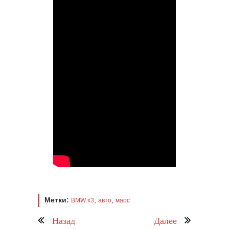
Метки:
,
,
BMW x3
авто
марс
Назад
Далее