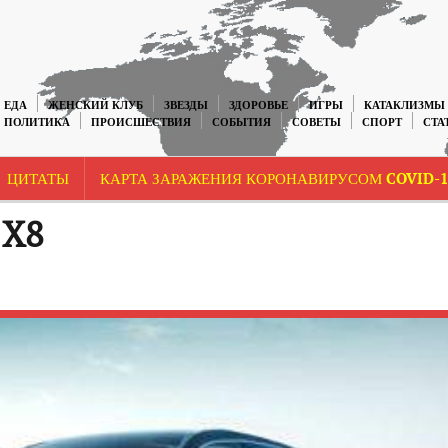
ЕДА
ЖЕНСКИЙ КЛУБ
ЗВЕЗДЫ
ЗДОРОВЬЕ
ИГРЫ
КАТАКЛИЗМЫ
ПОЛИТИКА
ПРОИСШЕСТВИЯ
СОБЫТИЯ
СОВЕТЫ
СПОРТ
СТА
ЦИТАТЫ
КАРТА ЗАРАЖЕНИЯ КОРОНАВИРУСОМ COVID-1
 X8