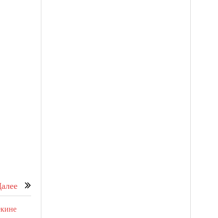
алее
екине