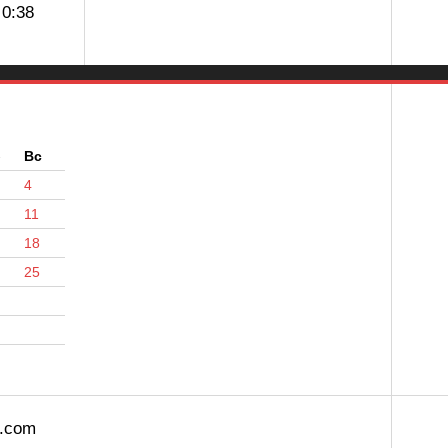
0:38
б
Вс
4
11
18
25
s.com