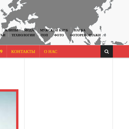
КЛИПЫ
МОДА
МУЖСКОЙ КЛУБ
НАУКА
ТЬИ
ТЕХНОЛОГИИ
ТОП
ФОТО
ФОТОРЕПОРТАЖИ
9
КОНТАКТЫ
О НАС