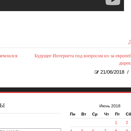
Д
землился
Будущее Интернета под вопросом из-за европе
дире
21/06/2018
/
ВЫ
Июнь 2018
Пн
Вт
Ср
Чт
Пт
С
ы
1
2