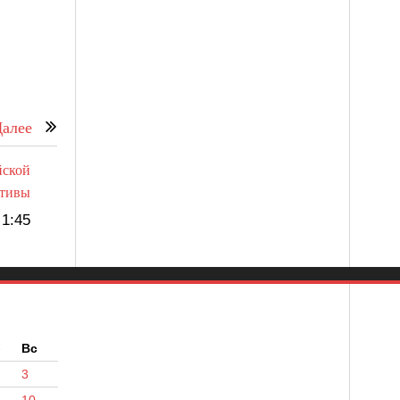
алее
йской
ктивы
1:45
б
Вс
3