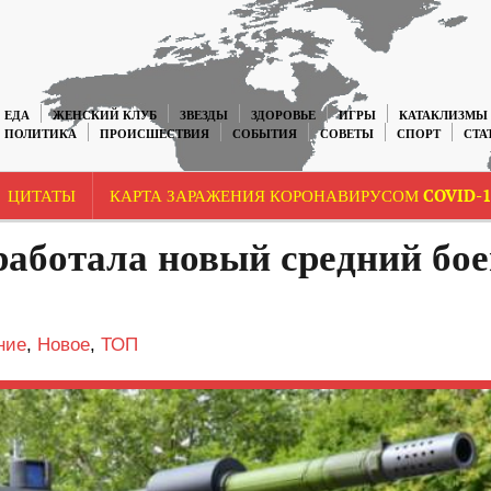
ЕДА
ЖЕНСКИЙ КЛУБ
ЗВЕЗДЫ
ЗДОРОВЬЕ
ИГРЫ
КАТАКЛИЗМЫ
ПОЛИТИКА
ПРОИСШЕСТВИЯ
СОБЫТИЯ
СОВЕТЫ
СПОРТ
СТА
ЦИТАТЫ
КАРТА ЗАРАЖЕНИЯ КОРОНАВИРУСОМ COVID-1
работала новый средний бо
ние
,
Новое
,
ТОП