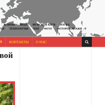
КЛИПЫ
МОДА
МУЖСКОЙ КЛУБ
НАУКА
ТЬИ
ТЕХНОЛОГИИ
ТОП
ФОТО
ФОТОРЕПОРТАЖИ
9
КОНТАКТЫ
О НАС
евой