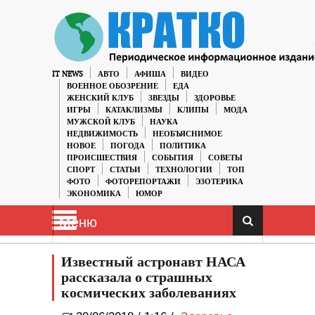
IT NEWS
АВТО
АФИША
ВИДЕО
ВОЕННОЕ ОБОЗРЕНИЕ
ЕДА
ЖЕНСКИЙ КЛУБ
ЗВЕЗДЫ
ЗДОРОВЬЕ
ИГРЫ
КАТАКЛИЗМЫ
КЛИПЫ
МОДА
МУЖСКОЙ КЛУБ
НАУКА
НЕДВИЖИМОСТЬ
НЕОБЪЯСНИМОЕ
НОВОЕ
ПОГОДА
ПОЛИТИКА
ПРОИСШЕСТВИЯ
СОБЫТИЯ
СОВЕТЫ
СПОРТ
СТАТЬИ
ТЕХНОЛОГИИ
ТОП
ФОТО
ФОТОРЕПОРТАЖИ
ЭЗОТЕРИКА
ЭКОНОМИКА
ЮМОР
Меню
Известный астронавт НАСА
рассказала о страшных
космических заболеваниях