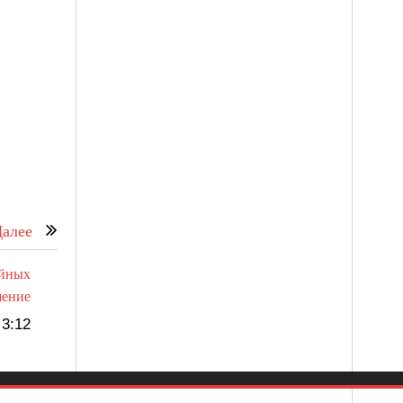
алее
ейных
шение
3:12