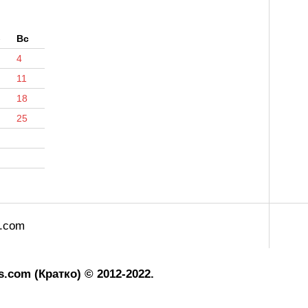
б
Вс
4
11
18
25
s.com
.com (Кратко) © 2012-2022.