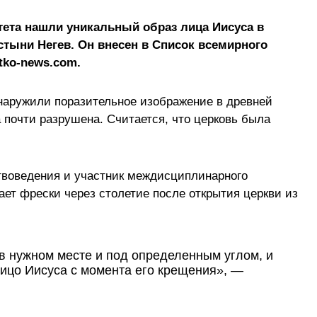
тета нашли уникальный образ лица Иисуса в
стыни Негев. Он внесен в Список всемирного
tko-news.com.
наружили поразительное изображение в древней
 почти разрушена. Считается, что церковь была
твоведения и участник междисциплинарного
ает фрески через столетие после открытия церкви из
в нужном месте и под определенным углом, и
лицо Иисуса с момента его крещения», —