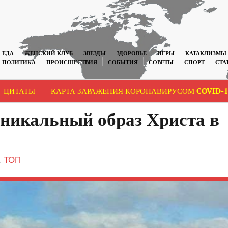
ЕДА
ЖЕНСКИЙ КЛУБ
ЗВЕЗДЫ
ЗДОРОВЬЕ
ИГРЫ
КАТАКЛИЗМЫ
ПОЛИТИКА
ПРОИСШЕСТВИЯ
СОБЫТИЯ
СОВЕТЫ
СПОРТ
СТА
ЦИТАТЫ
КАРТА ЗАРАЖЕНИЯ КОРОНАВИРУСОМ COVID-1
никальный образ Христа в
,
ТОП