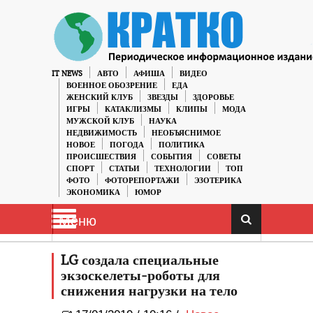
IT NEWS
АВТО
АФИША
ВИДЕО
ВОЕННОЕ ОБОЗРЕНИЕ
ЕДА
ЖЕНСКИЙ КЛУБ
ЗВЕЗДЫ
ЗДОРОВЬЕ
ИГРЫ
КАТАКЛИЗМЫ
КЛИПЫ
МОДА
МУЖСКОЙ КЛУБ
НАУКА
НЕДВИЖИМОСТЬ
НЕОБЪЯСНИМОЕ
НОВОЕ
ПОГОДА
ПОЛИТИКА
ПРОИСШЕСТВИЯ
СОБЫТИЯ
СОВЕТЫ
СПОРТ
СТАТЬИ
ТЕХНОЛОГИИ
ТОП
ФОТО
ФОТОРЕПОРТАЖИ
ЭЗОТЕРИКА
ЭКОНОМИКА
ЮМОР
Меню
LG создала специальные
экзоскелеты-роботы для
снижения нагрузки на тело