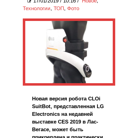
17/01/2019
/
10:16 /
Новое
,
Технологии
,
ТОП
,
Фото
Новая версия робота CLOi
SuitBot, представленная LG
Electronics на недавней
выставке CES 2019 в Лас-
Вегасе, может быть
прикреплена и практически