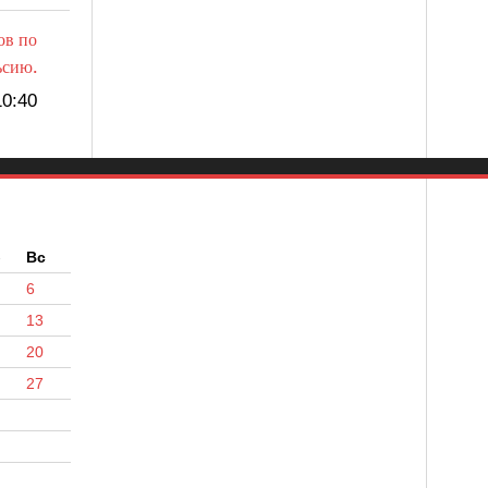
ов по
ьсию.
0:40
б
Вс
6
13
20
27