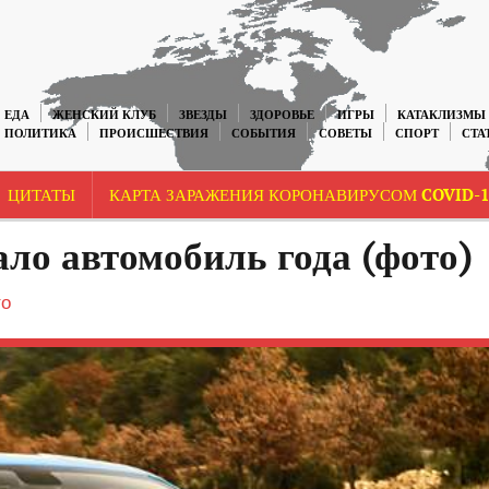
ЕДА
ЖЕНСКИЙ КЛУБ
ЗВЕЗДЫ
ЗДОРОВЬЕ
ИГРЫ
КАТАКЛИЗМЫ
ПОЛИТИКА
ПРОИСШЕСТВИЯ
СОБЫТИЯ
СОВЕТЫ
СПОРТ
СТА
ЦИТАТЫ
КАРТА ЗАРАЖЕНИЯ КОРОНАВИРУСОМ COVID-1
ло автомобиль года (фото)
о