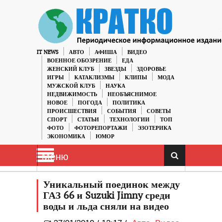
IT NEWS
АВТО
АФИША
ВИДЕО
ВОЕННОЕ ОБОЗРЕНИЕ
ЕДА
ЖЕНСКИЙ КЛУБ
ЗВЕЗДЫ
ЗДОРОВЬЕ
ИГРЫ
КАТАКЛИЗМЫ
КЛИПЫ
МОДА
МУЖСКОЙ КЛУБ
НАУКА
НЕДВИЖИМОСТЬ
НЕОБЪЯСНИМОЕ
НОВОЕ
ПОГОДА
ПОЛИТИКА
ПРОИСШЕСТВИЯ
СОБЫТИЯ
СОВЕТЫ
СПОРТ
СТАТЬИ
ТЕХНОЛОГИИ
ТОП
ФОТО
ФОТОРЕПОРТАЖИ
ЭЗОТЕРИКА
ЭКОНОМИКА
ЮМОР
Меню
Уникальный поединок между
ГАЗ 66 и Suzuki Jimny среди
воды и льда сняли на видео