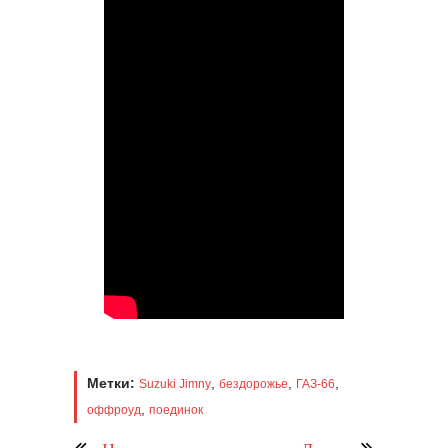
Метки:
,
,
,
Suzuki Jimny
бездорожье
ГАЗ-66
,
оффроуд
поединок