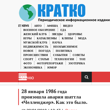
IT NEWS
АВТО
АФИША
ВИДЕО
ВОЕННОЕ ОБОЗРЕНИЕ
ЕДА
ЖЕНСКИЙ КЛУБ
ЗВЕЗДЫ
ЗДОРОВЬЕ
ИГРЫ
КАТАКЛИЗМЫ
КЛИПЫ
МОДА
МУЖСКОЙ КЛУБ
НАУКА
НЕДВИЖИМОСТЬ
НЕОБЪЯСНИМОЕ
НОВОЕ
ПОГОДА
ПОЛИТИКА
ПРОИСШЕСТВИЯ
СОБЫТИЯ
СОВЕТЫ
СПОРТ
СТАТЬИ
ТЕХНОЛОГИИ
ТОП
ФОТО
ФОТОРЕПОРТАЖИ
ЭЗОТЕРИКА
ЭКОНОМИКА
ЮМОР
Меню
28 января 1986 года
произошла авария шаттла
«Челленджер». Как это было.