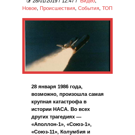
28/01/2019
/
12:47 /
Видео
,
Новое
,
Происшествия
,
События
,
ТОП
28 января 1986 года,
возможно, произошла самая
крупная катастрофа в
истории НАСА. Во всех
других трагедиях —
«Аполлон-1», «Союз-1»,
«Союз-11», Колумбия и