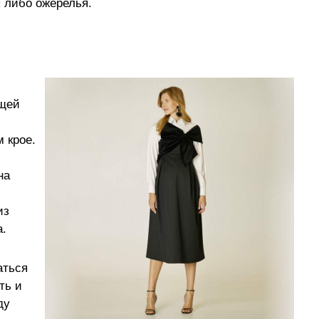
 либо ожерелья.
ущей
 крое.
на
из
.
аться
ть и
ду