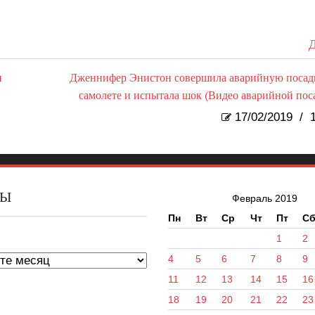
Д
и
Дженнифер Энистон совершила аварийную посад
самолете и испытала шок (Видео аварийной пос
17/02/2019
/
1
ВЫ
Февраль 2019
Пн
Вт
Ср
Чт
Пт
С
ы
1
2
4
5
6
7
8
9
11
12
13
14
15
16
18
19
20
21
22
23