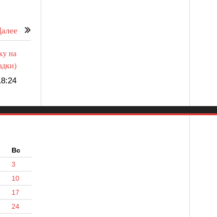
алее
ку на
адки)
8:24
б
Вс
3
10
17
24