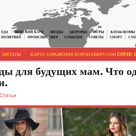
ЕДА
ЖЕНСКИЙ КЛУБ
ЗВЕЗДЫ
ЗДОРОВЬЕ
ИГРЫ
КАТАКЛИЗМЫ
ПОЛИТИКА
ПРОИСШЕСТВИЯ
СОБЫТИЯ
СОВЕТЫ
СПОРТ
СТА
ЦИТАТЫ
КАРТА ЗАРАЖЕНИЯ КОРОНАВИРУСОМ COVID-1
ды для будущих мам. Что о
и.
Статьи