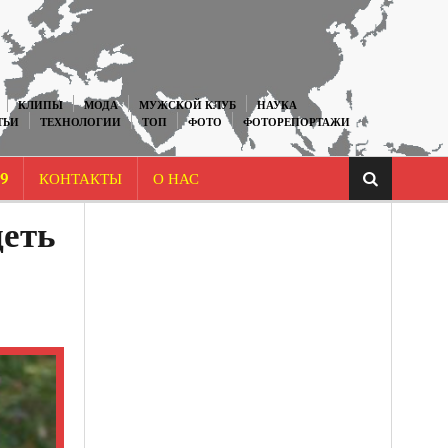
КЛИПЫ
МОДА
МУЖСКОЙ КЛУБ
НАУКА
ТЬИ
ТЕХНОЛОГИИ
ТОП
ФОТО
ФОТОРЕПОРТАЖИ
9
КОНТАКТЫ
О НАС
деть