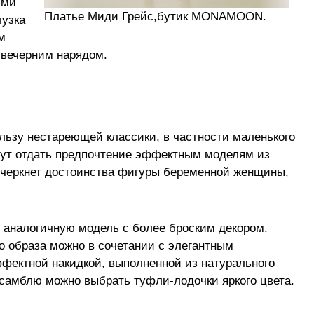
ими
Платье Миди Грейс,бутик MONAMOON.
лузка
м
 вечерним нарядом.
ьзу нестареющей классики, в частности маленького
гут отдать предпочтение эффектным моделям из
дчеркнет достоинства фигуры беременной женщины,
 аналогичную модель с более броским декором.
о образа можно в сочетании с элегантным
фектной накидкой, выполненной из натурального
ансамблю можно выбрать туфли-лодочки яркого цвета.