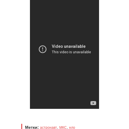
Метки:
,
,
астронавт
МКС
нло