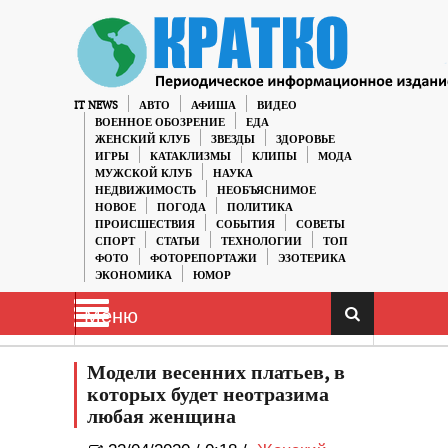
IT NEWS
АВТО
АФИША
ВИДЕО
ВОЕННОЕ ОБОЗРЕНИЕ
ЕДА
ЖЕНСКИЙ КЛУБ
ЗВЕЗДЫ
ЗДОРОВЬЕ
ИГРЫ
КАТАКЛИЗМЫ
КЛИПЫ
МОДА
МУЖСКОЙ КЛУБ
НАУКА
НЕДВИЖИМОСТЬ
НЕОБЪЯСНИМОЕ
НОВОЕ
ПОГОДА
ПОЛИТИКА
ПРОИСШЕСТВИЯ
СОБЫТИЯ
СОВЕТЫ
СПОРТ
СТАТЬИ
ТЕХНОЛОГИИ
ТОП
ФОТО
ФОТОРЕПОРТАЖИ
ЭЗОТЕРИКА
ЭКОНОМИКА
ЮМОР
Меню
Модели весенних платьев, в
которых будет неотразима
любая женщина