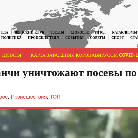
ЕДА
ЖЕНСКИЙ КЛУБ
ЗВЕЗДЫ
ЗДОРОВЬЕ
ИГРЫ
КАТАКЛИЗМЫ
ПОЛИТИКА
ПРОИСШЕСТВИЯ
СОБЫТИЯ
СОВЕТЫ
СПОРТ
СТА
ЦИТАТЫ
КАРТА ЗАРАЖЕНИЯ КОРОНАВИРУСОМ COVID-1
ранчи уничтожают посевы по
вое
,
Происшествия
,
ТОП