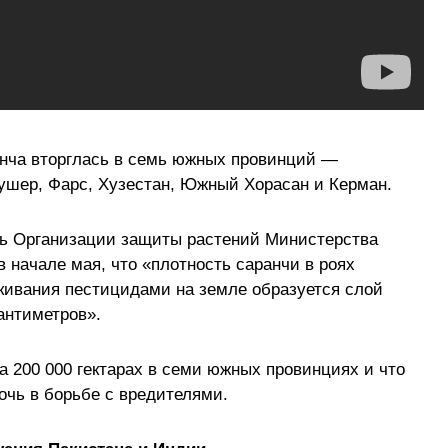
нча вторглась в семь южных провинций —
ушер, Фарс, Хузестан, Южный Хорасан и Керман.
ь Организации защиты растений Министерства
в начале мая, что «плотность саранчи в роях
скивания пестицидами на земле образуется слой
антиметров».
а 200 000 гектарах в семи южных провинциях и что
чь в борьбе с вредителями.