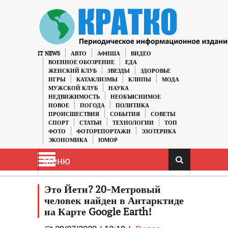
IT NEWS
АВТО
АФИША
ВИДЕО
ВОЕННОЕ ОБОЗРЕНИЕ
ЕДА
ЖЕНСКИЙ КЛУБ
ЗВЕЗДЫ
ЗДОРОВЬЕ
ИГРЫ
КАТАКЛИЗМЫ
КЛИПЫ
МОДА
МУЖСКОЙ КЛУБ
НАУКА
НЕДВИЖИМОСТЬ
НЕОБЪЯСНИМОЕ
НОВОЕ
ПОГОДА
ПОЛИТИКА
ПРОИСШЕСТВИЯ
СОБЫТИЯ
СОВЕТЫ
СПОРТ
СТАТЬИ
ТЕХНОЛОГИИ
ТОП
ФОТО
ФОТОРЕПОРТАЖИ
ЭЗОТЕРИКА
ЭКОНОМИКА
ЮМОР
Меню
Это Йети? 20-Метровый
человек найден в Антарктиде
на Карте Google Earth!