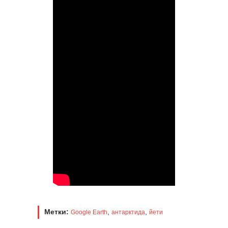
Метки:
,
,
Google Earth
антарктида
йети