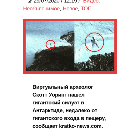
29/07/2020
/
12:19 /
Видео
,
Необъяснимое
,
Новое
,
ТОП
Виртуальный археолог
Скотт Уоринг нашел
гигантский силуэт в
Антарктиде, недалеко от
гигантского входа в пещеру,
сообщает kratko-news.com.