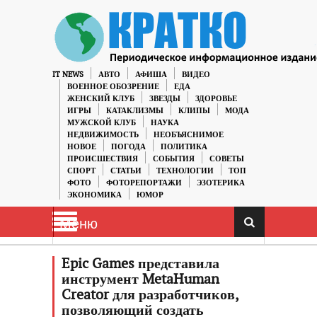
IT NEWS
АВТО
АФИША
ВИДЕО
ВОЕННОЕ ОБОЗРЕНИЕ
ЕДА
ЖЕНСКИЙ КЛУБ
ЗВЕЗДЫ
ЗДОРОВЬЕ
ИГРЫ
КАТАКЛИЗМЫ
КЛИПЫ
МОДА
МУЖСКОЙ КЛУБ
НАУКА
НЕДВИЖИМОСТЬ
НЕОБЪЯСНИМОЕ
НОВОЕ
ПОГОДА
ПОЛИТИКА
ПРОИСШЕСТВИЯ
СОБЫТИЯ
СОВЕТЫ
СПОРТ
СТАТЬИ
ТЕХНОЛОГИИ
ТОП
ФОТО
ФОТОРЕПОРТАЖИ
ЭЗОТЕРИКА
ЭКОНОМИКА
ЮМОР
Меню
Epic Games представила
инструмент MetaHuman
Creator для разработчиков,
позволяющий создать