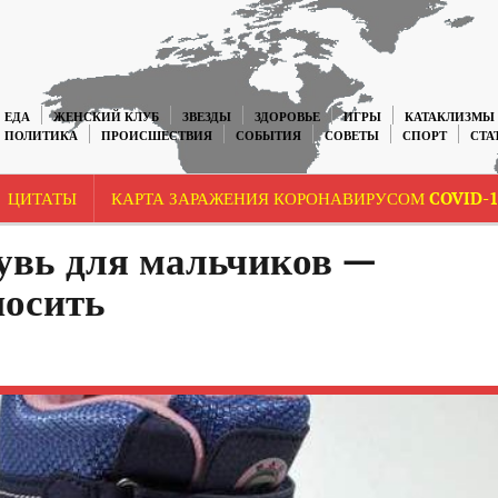
ЕДА
ЖЕНСКИЙ КЛУБ
ЗВЕЗДЫ
ЗДОРОВЬЕ
ИГРЫ
КАТАКЛИЗМЫ
ПОЛИТИКА
ПРОИСШЕСТВИЯ
СОБЫТИЯ
СОВЕТЫ
СПОРТ
СТА
ЦИТАТЫ
КАРТА ЗАРАЖЕНИЯ КОРОНАВИРУСОМ COVID-1
увь для мальчиков —
носить