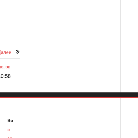
алее
логов
0:58
б
Вс
5