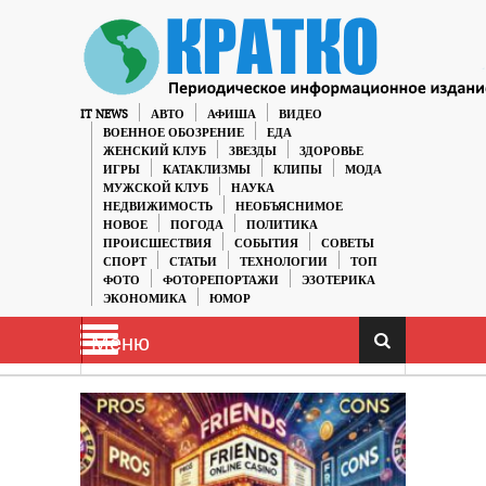
IT NEWS
АВТО
АФИША
ВИДЕО
ВОЕННОЕ ОБОЗРЕНИЕ
ЕДА
ЖЕНСКИЙ КЛУБ
ЗВЕЗДЫ
ЗДОРОВЬЕ
ИГРЫ
КАТАКЛИЗМЫ
КЛИПЫ
МОДА
МУЖСКОЙ КЛУБ
НАУКА
НЕДВИЖИМОСТЬ
НЕОБЪЯСНИМОЕ
НОВОЕ
ПОГОДА
ПОЛИТИКА
ПРОИСШЕСТВИЯ
СОБЫТИЯ
СОВЕТЫ
СПОРТ
СТАТЬИ
ТЕХНОЛОГИИ
ТОП
ФОТО
ФОТОРЕПОРТАЖИ
ЭЗОТЕРИКА
ЭКОНОМИКА
ЮМОР
Меню