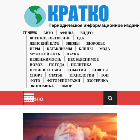
IT NEWS
АВТО
АФИША
ВИДЕО
ВОЕННОЕ ОБОЗРЕНИЕ
ЕДА
ЖЕНСКИЙ КЛУБ
ЗВЕЗДЫ
ЗДОРОВЬЕ
ИГРЫ
КАТАКЛИЗМЫ
КЛИПЫ
МОДА
МУЖСКОЙ КЛУБ
НАУКА
НЕДВИЖИМОСТЬ
НЕОБЪЯСНИМОЕ
НОВОЕ
ПОГОДА
ПОЛИТИКА
ПРОИСШЕСТВИЯ
СОБЫТИЯ
СОВЕТЫ
СПОРТ
СТАТЬИ
ТЕХНОЛОГИИ
ТОП
ФОТО
ФОТОРЕПОРТАЖИ
ЭЗОТЕРИКА
ЭКОНОМИКА
ЮМОР
Меню