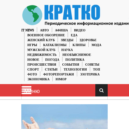
IT NEWS
АВТО
АФИША
ВИДЕО
ВОЕННОЕ ОБОЗРЕНИЕ
ЕДА
ЖЕНСКИЙ КЛУБ
ЗВЕЗДЫ
ЗДОРОВЬЕ
ИГРЫ
КАТАКЛИЗМЫ
КЛИПЫ
МОДА
МУЖСКОЙ КЛУБ
НАУКА
НЕДВИЖИМОСТЬ
НЕОБЪЯСНИМОЕ
НОВОЕ
ПОГОДА
ПОЛИТИКА
ПРОИСШЕСТВИЯ
СОБЫТИЯ
СОВЕТЫ
СПОРТ
СТАТЬИ
ТЕХНОЛОГИИ
ТОП
ФОТО
ФОТОРЕПОРТАЖИ
ЭЗОТЕРИКА
ЭКОНОМИКА
ЮМОР
Меню