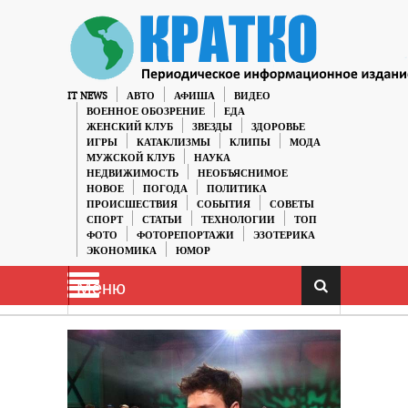
IT NEWS
АВТО
АФИША
ВИДЕО
ВОЕННОЕ ОБОЗРЕНИЕ
ЕДА
ЖЕНСКИЙ КЛУБ
ЗВЕЗДЫ
ЗДОРОВЬЕ
ИГРЫ
КАТАКЛИЗМЫ
КЛИПЫ
МОДА
МУЖСКОЙ КЛУБ
НАУКА
НЕДВИЖИМОСТЬ
НЕОБЪЯСНИМОЕ
НОВОЕ
ПОГОДА
ПОЛИТИКА
ПРОИСШЕСТВИЯ
СОБЫТИЯ
СОВЕТЫ
СПОРТ
СТАТЬИ
ТЕХНОЛОГИИ
ТОП
ФОТО
ФОТОРЕПОРТАЖИ
ЭЗОТЕРИКА
ЭКОНОМИКА
ЮМОР
Меню