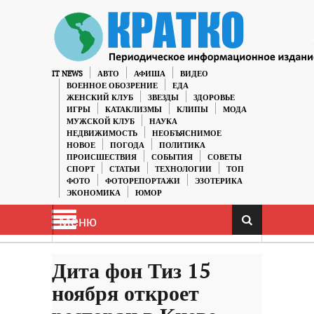
IT NEWS
АВТО
АФИША
ВИДЕО
ВОЕННОЕ ОБОЗРЕНИЕ
ЕДА
ЖЕНСКИЙ КЛУБ
ЗВЕЗДЫ
ЗДОРОВЬЕ
ИГРЫ
КАТАКЛИЗМЫ
КЛИПЫ
МОДА
МУЖСКОЙ КЛУБ
НАУКА
НЕДВИЖИМОСТЬ
НЕОБЪЯСНИМОЕ
НОВОЕ
ПОГОДА
ПОЛИТИКА
ПРОИСШЕСТВИЯ
СОБЫТИЯ
СОВЕТЫ
СПОРТ
СТАТЬИ
ТЕХНОЛОГИИ
ТОП
ФОТО
ФОТОРЕПОРТАЖИ
ЭЗОТЕРИКА
ЭКОНОМИКА
ЮМОР
Меню
Дита фон Тиз 15
ноября откроет