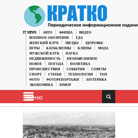
IT NEWS
АВТО
АФИША
ВИДЕО
ВОЕННОЕ ОБОЗРЕНИЕ
ЕДА
ЖЕНСКИЙ КЛУБ
ЗВЕЗДЫ
ЗДОРОВЬЕ
ИГРЫ
КАТАКЛИЗМЫ
КЛИПЫ
МОДА
МУЖСКОЙ КЛУБ
НАУКА
НЕДВИЖИМОСТЬ
НЕОБЪЯСНИМОЕ
НОВОЕ
ПОГОДА
ПОЛИТИКА
ПРОИСШЕСТВИЯ
СОБЫТИЯ
СОВЕТЫ
СПОРТ
СТАТЬИ
ТЕХНОЛОГИИ
ТОП
ФОТО
ФОТОРЕПОРТАЖИ
ЭЗОТЕРИКА
ЭКОНОМИКА
ЮМОР
Меню