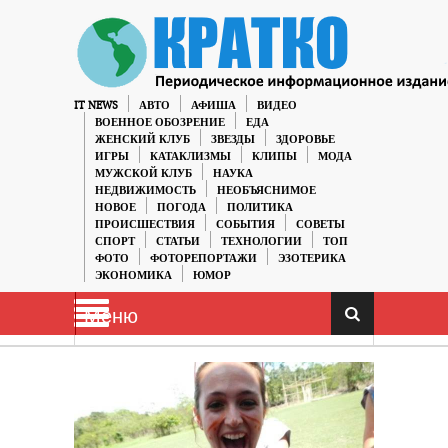
IT NEWS
АВТО
АФИША
ВИДЕО
ВОЕННОЕ ОБОЗРЕНИЕ
ЕДА
ЖЕНСКИЙ КЛУБ
ЗВЕЗДЫ
ЗДОРОВЬЕ
ИГРЫ
КАТАКЛИЗМЫ
КЛИПЫ
МОДА
МУЖСКОЙ КЛУБ
НАУКА
НЕДВИЖИМОСТЬ
НЕОБЪЯСНИМОЕ
НОВОЕ
ПОГОДА
ПОЛИТИКА
ПРОИСШЕСТВИЯ
СОБЫТИЯ
СОВЕТЫ
СПОРТ
СТАТЬИ
ТЕХНОЛОГИИ
ТОП
ФОТО
ФОТОРЕПОРТАЖИ
ЭЗОТЕРИКА
ЭКОНОМИКА
ЮМОР
Меню