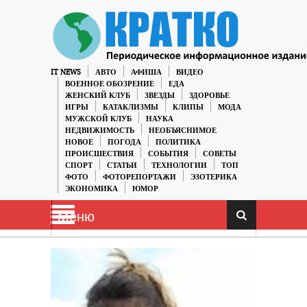
IT NEWS
АВТО
АФИША
ВИДЕО
ВОЕННОЕ ОБОЗРЕНИЕ
ЕДА
ЖЕНСКИЙ КЛУБ
ЗВЕЗДЫ
ЗДОРОВЬЕ
ИГРЫ
КАТАКЛИЗМЫ
КЛИПЫ
МОДА
МУЖСКОЙ КЛУБ
НАУКА
НЕДВИЖИМОСТЬ
НЕОБЪЯСНИМОЕ
НОВОЕ
ПОГОДА
ПОЛИТИКА
ПРОИСШЕСТВИЯ
СОБЫТИЯ
СОВЕТЫ
СПОРТ
СТАТЬИ
ТЕХНОЛОГИИ
ТОП
ФОТО
ФОТОРЕПОРТАЖИ
ЭЗОТЕРИКА
ЭКОНОМИКА
ЮМОР
Меню