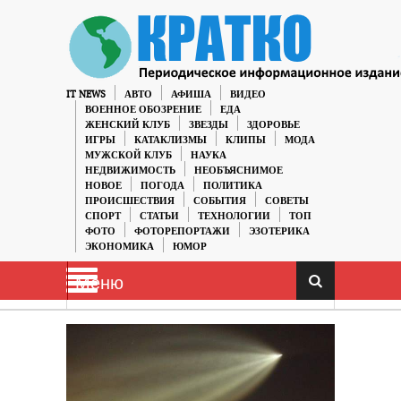
IT NEWS
АВТО
АФИША
ВИДЕО
ВОЕННОЕ ОБОЗРЕНИЕ
ЕДА
ЖЕНСКИЙ КЛУБ
ЗВЕЗДЫ
ЗДОРОВЬЕ
ИГРЫ
КАТАКЛИЗМЫ
КЛИПЫ
МОДА
МУЖСКОЙ КЛУБ
НАУКА
НЕДВИЖИМОСТЬ
НЕОБЪЯСНИМОЕ
НОВОЕ
ПОГОДА
ПОЛИТИКА
ПРОИСШЕСТВИЯ
СОБЫТИЯ
СОВЕТЫ
СПОРТ
СТАТЬИ
ТЕХНОЛОГИИ
ТОП
ФОТО
ФОТОРЕПОРТАЖИ
ЭЗОТЕРИКА
ЭКОНОМИКА
ЮМОР
Меню