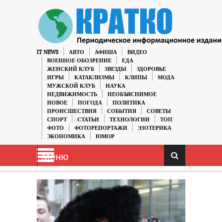
IT NEWS
АВТО
АФИША
ВИДЕО
ВОЕННОЕ ОБОЗРЕНИЕ
ЕДА
ЖЕНСКИЙ КЛУБ
ЗВЕЗДЫ
ЗДОРОВЬЕ
ИГРЫ
КАТАКЛИЗМЫ
КЛИПЫ
МОДА
МУЖСКОЙ КЛУБ
НАУКА
НЕДВИЖИМОСТЬ
НЕОБЪЯСНИМОЕ
НОВОЕ
ПОГОДА
ПОЛИТИКА
ПРОИСШЕСТВИЯ
СОБЫТИЯ
СОВЕТЫ
СПОРТ
СТАТЬИ
ТЕХНОЛОГИИ
ТОП
ФОТО
ФОТОРЕПОРТАЖИ
ЭЗОТЕРИКА
ЭКОНОМИКА
ЮМОР
Меню