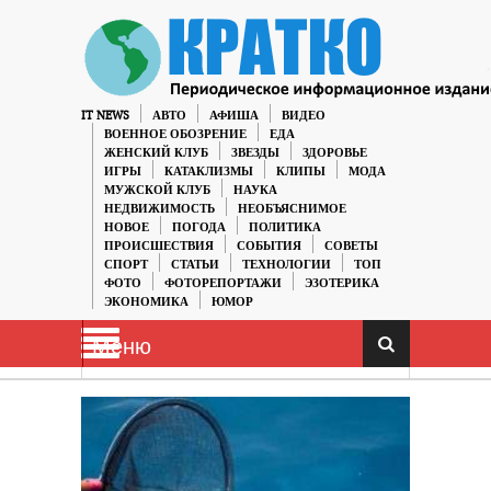
IT NEWS
АВТО
АФИША
ВИДЕО
ВОЕННОЕ ОБОЗРЕНИЕ
ЕДА
ЖЕНСКИЙ КЛУБ
ЗВЕЗДЫ
ЗДОРОВЬЕ
ИГРЫ
КАТАКЛИЗМЫ
КЛИПЫ
МОДА
МУЖСКОЙ КЛУБ
НАУКА
НЕДВИЖИМОСТЬ
НЕОБЪЯСНИМОЕ
НОВОЕ
ПОГОДА
ПОЛИТИКА
ПРОИСШЕСТВИЯ
СОБЫТИЯ
СОВЕТЫ
СПОРТ
СТАТЬИ
ТЕХНОЛОГИИ
ТОП
ФОТО
ФОТОРЕПОРТАЖИ
ЭЗОТЕРИКА
ЭКОНОМИКА
ЮМОР
Меню