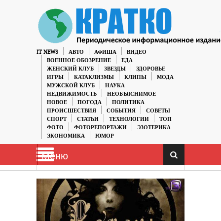
IT NEWS
АВТО
АФИША
ВИДЕО
ВОЕННОЕ ОБОЗРЕНИЕ
ЕДА
ЖЕНСКИЙ КЛУБ
ЗВЕЗДЫ
ЗДОРОВЬЕ
ИГРЫ
КАТАКЛИЗМЫ
КЛИПЫ
МОДА
МУЖСКОЙ КЛУБ
НАУКА
НЕДВИЖИМОСТЬ
НЕОБЪЯСНИМОЕ
НОВОЕ
ПОГОДА
ПОЛИТИКА
ПРОИСШЕСТВИЯ
СОБЫТИЯ
СОВЕТЫ
СПОРТ
СТАТЬИ
ТЕХНОЛОГИИ
ТОП
ФОТО
ФОТОРЕПОРТАЖИ
ЭЗОТЕРИКА
ЭКОНОМИКА
ЮМОР
Меню