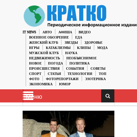
IT NEWS
АВТО
АФИША
ВИДЕО
ВОЕННОЕ ОБОЗРЕНИЕ
ЕДА
ЖЕНСКИЙ КЛУБ
ЗВЕЗДЫ
ЗДОРОВЬЕ
ИГРЫ
КАТАКЛИЗМЫ
КЛИПЫ
МОДА
МУЖСКОЙ КЛУБ
НАУКА
НЕДВИЖИМОСТЬ
НЕОБЪЯСНИМОЕ
НОВОЕ
ПОГОДА
ПОЛИТИКА
ПРОИСШЕСТВИЯ
СОБЫТИЯ
СОВЕТЫ
СПОРТ
СТАТЬИ
ТЕХНОЛОГИИ
ТОП
ФОТО
ФОТОРЕПОРТАЖИ
ЭЗОТЕРИКА
ЭКОНОМИКА
ЮМОР
Меню