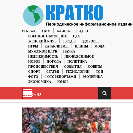
IT NEWS
АВТО
АФИША
ВИДЕО
ВОЕННОЕ ОБОЗРЕНИЕ
ЕДА
ЖЕНСКИЙ КЛУБ
ЗВЕЗДЫ
ЗДОРОВЬЕ
ИГРЫ
КАТАКЛИЗМЫ
КЛИПЫ
МОДА
МУЖСКОЙ КЛУБ
НАУКА
НЕДВИЖИМОСТЬ
НЕОБЪЯСНИМОЕ
НОВОЕ
ПОГОДА
ПОЛИТИКА
ПРОИСШЕСТВИЯ
СОБЫТИЯ
СОВЕТЫ
СПОРТ
СТАТЬИ
ТЕХНОЛОГИИ
ТОП
ФОТО
ФОТОРЕПОРТАЖИ
ЭЗОТЕРИКА
ЭКОНОМИКА
ЮМОР
Меню