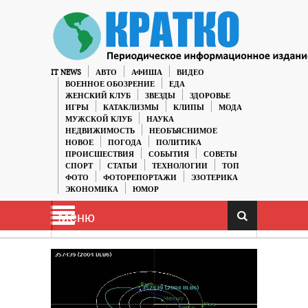
IT NEWS
АВТО
АФИША
ВИДЕО
ВОЕННОЕ ОБОЗРЕНИЕ
ЕДА
ЖЕНСКИЙ КЛУБ
ЗВЕЗДЫ
ЗДОРОВЬЕ
ИГРЫ
КАТАКЛИЗМЫ
КЛИПЫ
МОДА
МУЖСКОЙ КЛУБ
НАУКА
НЕДВИЖИМОСТЬ
НЕОБЪЯСНИМОЕ
НОВОЕ
ПОГОДА
ПОЛИТИКА
ПРОИСШЕСТВИЯ
СОБЫТИЯ
СОВЕТЫ
СПОРТ
СТАТЬИ
ТЕХНОЛОГИИ
ТОП
ФОТО
ФОТОРЕПОРТАЖИ
ЭЗОТЕРИКА
ЭКОНОМИКА
ЮМОР
Меню