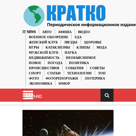
IT NEWS
АВТО
АФИША
ВИДЕО
ВОЕННОЕ ОБОЗРЕНИЕ
ЕДА
ЖЕНСКИЙ КЛУБ
ЗВЕЗДЫ
ЗДОРОВЬЕ
ИГРЫ
КАТАКЛИЗМЫ
КЛИПЫ
МОДА
МУЖСКОЙ КЛУБ
НАУКА
НЕДВИЖИМОСТЬ
НЕОБЪЯСНИМОЕ
НОВОЕ
ПОГОДА
ПОЛИТИКА
ПРОИСШЕСТВИЯ
СОБЫТИЯ
СОВЕТЫ
СПОРТ
СТАТЬИ
ТЕХНОЛОГИИ
ТОП
ФОТО
ФОТОРЕПОРТАЖИ
ЭЗОТЕРИКА
ЭКОНОМИКА
ЮМОР
Меню