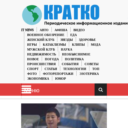
IT NEWS
АВТО
АФИША
ВИДЕО
ВОЕННОЕ ОБОЗРЕНИЕ
ЕДА
ЖЕНСКИЙ КЛУБ
ЗВЕЗДЫ
ЗДОРОВЬЕ
ИГРЫ
КАТАКЛИЗМЫ
КЛИПЫ
МОДА
МУЖСКОЙ КЛУБ
НАУКА
НЕДВИЖИМОСТЬ
НЕОБЪЯСНИМОЕ
НОВОЕ
ПОГОДА
ПОЛИТИКА
ПРОИСШЕСТВИЯ
СОБЫТИЯ
СОВЕТЫ
СПОРТ
СТАТЬИ
ТЕХНОЛОГИИ
ТОП
ФОТО
ФОТОРЕПОРТАЖИ
ЭЗОТЕРИКА
ЭКОНОМИКА
ЮМОР
Меню