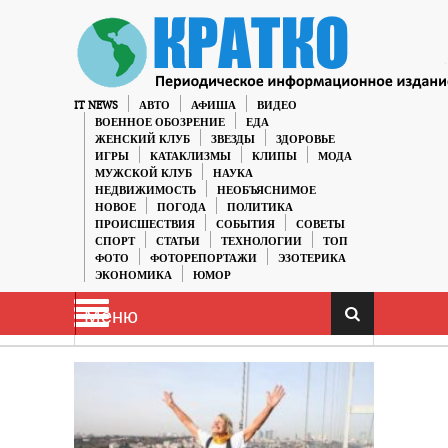
IT NEWS
АВТО
АФИША
ВИДЕО
ВОЕННОЕ ОБОЗРЕНИЕ
ЕДА
ЖЕНСКИЙ КЛУБ
ЗВЕЗДЫ
ЗДОРОВЬЕ
ИГРЫ
КАТАКЛИЗМЫ
КЛИПЫ
МОДА
МУЖСКОЙ КЛУБ
НАУКА
НЕДВИЖИМОСТЬ
НЕОБЪЯСНИМОЕ
НОВОЕ
ПОГОДА
ПОЛИТИКА
ПРОИСШЕСТВИЯ
СОБЫТИЯ
СОВЕТЫ
СПОРТ
СТАТЬИ
ТЕХНОЛОГИИ
ТОП
ФОТО
ФОТОРЕПОРТАЖИ
ЭЗОТЕРИКА
ЭКОНОМИКА
ЮМОР
Меню