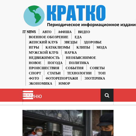
IT NEWS
АВТО
АФИША
ВИДЕО
ВОЕННОЕ ОБОЗРЕНИЕ
ЕДА
ЖЕНСКИЙ КЛУБ
ЗВЕЗДЫ
ЗДОРОВЬЕ
ИГРЫ
КАТАКЛИЗМЫ
КЛИПЫ
МОДА
МУЖСКОЙ КЛУБ
НАУКА
НЕДВИЖИМОСТЬ
НЕОБЪЯСНИМОЕ
НОВОЕ
ПОГОДА
ПОЛИТИКА
ПРОИСШЕСТВИЯ
СОБЫТИЯ
СОВЕТЫ
СПОРТ
СТАТЬИ
ТЕХНОЛОГИИ
ТОП
ФОТО
ФОТОРЕПОРТАЖИ
ЭЗОТЕРИКА
ЭКОНОМИКА
ЮМОР
Меню