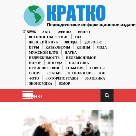
IT NEWS
АВТО
АФИША
ВИДЕО
ВОЕННОЕ ОБОЗРЕНИЕ
ЕДА
ЖЕНСКИЙ КЛУБ
ЗВЕЗДЫ
ЗДОРОВЬЕ
ИГРЫ
КАТАКЛИЗМЫ
КЛИПЫ
МОДА
МУЖСКОЙ КЛУБ
НАУКА
НЕДВИЖИМОСТЬ
НЕОБЪЯСНИМОЕ
НОВОЕ
ПОГОДА
ПОЛИТИКА
ПРОИСШЕСТВИЯ
СОБЫТИЯ
СОВЕТЫ
СПОРТ
СТАТЬИ
ТЕХНОЛОГИИ
ТОП
ФОТО
ФОТОРЕПОРТАЖИ
ЭЗОТЕРИКА
ЭКОНОМИКА
ЮМОР
Меню