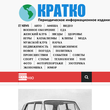
IT NEWS
АВТО
АФИША
ВИДЕО
ВОЕННОЕ ОБОЗРЕНИЕ
ЕДА
ЖЕНСКИЙ КЛУБ
ЗВЕЗДЫ
ЗДОРОВЬЕ
ИГРЫ
КАТАКЛИЗМЫ
КЛИПЫ
МОДА
МУЖСКОЙ КЛУБ
НАУКА
НЕДВИЖИМОСТЬ
НЕОБЪЯСНИМОЕ
НОВОЕ
ПОГОДА
ПОЛИТИКА
ПРОИСШЕСТВИЯ
СОБЫТИЯ
СОВЕТЫ
СПОРТ
СТАТЬИ
ТЕХНОЛОГИИ
ТОП
ФОТО
ФОТОРЕПОРТАЖИ
ЭЗОТЕРИКА
ЭКОНОМИКА
ЮМОР
Меню